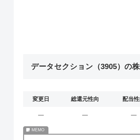
データセクション（3905）の
変更日
総還元性向
配当性
―
―
―