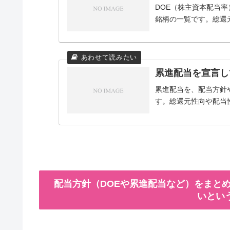
DOE（株主資本配当
銘柄の一覧です。総還
累進配当を宣言し
累進配当を、配当方針
す。総還元性向や配当
配当方針（DOEや累進配当など）をまとめ
いとい