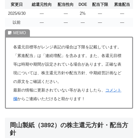
変更日
総還元性向
配当性向
DOE
配当下限
累進配当
2025/6/30
―
―
2%
―
―
以前
―
―
―
―
―
各還元目標等がレンジ表記の場合は下限を記載しています。
「累進配当」は「連続増配」を含みます。また、各還元目標
等は時期や期間が設定されている場合があります。正確な表
現については、株主還元方針や配当方針、中期経営計画など
の原文をご確認ください。
最新の情報に更新されていない等がありましたら、
コメント
欄
からご連絡いただけると助かります！
岡山製紙（3892）の株主還元方針・配当方
針