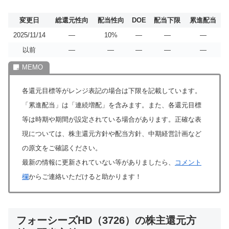
変更日
総還元性向
配当性向
DOE
配当下限
累進配当
2025/11/14
―
10%
―
―
―
以前
―
―
―
―
―
各還元目標等がレンジ表記の場合は下限を記載しています。
「累進配当」は「連続増配」を含みます。また、各還元目標
等は時期や期間が設定されている場合があります。正確な表
現については、株主還元方針や配当方針、中期経営計画など
の原文をご確認ください。
最新の情報に更新されていない等がありましたら、
コメント
欄
からご連絡いただけると助かります！
フォーシーズHD（3726）の株主還元方