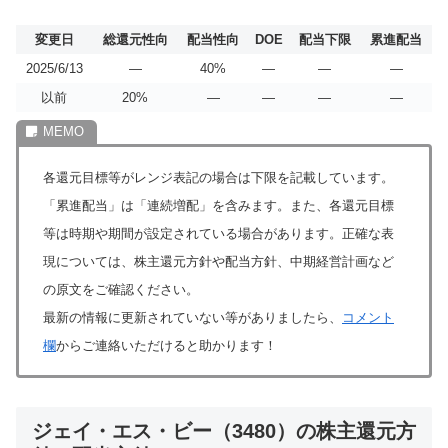
変更日
総還元性向
配当性向
DOE
配当下限
累進配当
2025/6/13
―
40%
―
―
―
以前
20%
―
―
―
―
各還元目標等がレンジ表記の場合は下限を記載しています。
「累進配当」は「連続増配」を含みます。また、各還元目標
等は時期や期間が設定されている場合があります。正確な表
現については、株主還元方針や配当方針、中期経営計画など
の原文をご確認ください。
最新の情報に更新されていない等がありましたら、
コメント
欄
からご連絡いただけると助かります！
ジェイ・エス・ビー（3480）の株主還元方