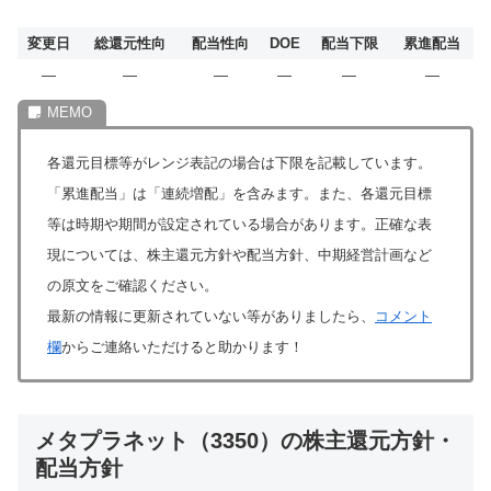
変更日
総還元性向
配当性向
DOE
配当下限
累進配当
―
―
―
―
―
―
各還元目標等がレンジ表記の場合は下限を記載しています。
「累進配当」は「連続増配」を含みます。また、各還元目標
等は時期や期間が設定されている場合があります。正確な表
現については、株主還元方針や配当方針、中期経営計画など
の原文をご確認ください。
最新の情報に更新されていない等がありましたら、
コメント
欄
からご連絡いただけると助かります！
メタプラネット（3350）の株主還元方針・
配当方針