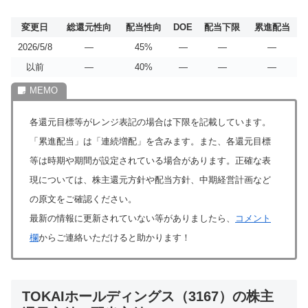
変更日
総還元性向
配当性向
DOE
配当下限
累進配当
2026/5/8
―
45%
―
―
―
以前
―
40%
―
―
―
各還元目標等がレンジ表記の場合は下限を記載しています。
「累進配当」は「連続増配」を含みます。また、各還元目標
等は時期や期間が設定されている場合があります。正確な表
現については、株主還元方針や配当方針、中期経営計画など
の原文をご確認ください。
最新の情報に更新されていない等がありましたら、
コメント
欄
からご連絡いただけると助かります！
TOKAIホールディングス（3167）の株主