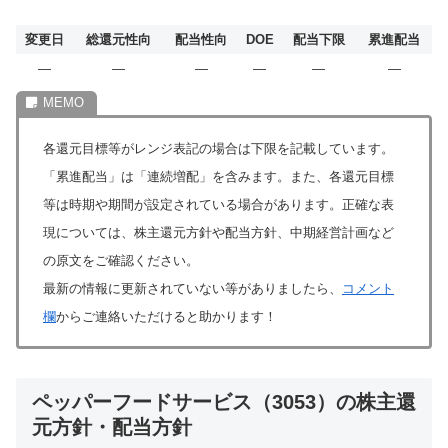
変更日
総還元性向
配当性向
DOE
配当下限
累進配当
―
―
―
―
―
―
各還元目標等がレンジ表記の場合は下限を記載しています。
「累進配当」は「連続増配」を含みます。また、各還元目標
等は時期や期間が設定されている場合があります。正確な表
現については、株主還元方針や配当方針、中期経営計画など
の原文をご確認ください。
最新の情報に更新されていない等がありましたら、
コメント
欄
からご連絡いただけると助かります！
ペッパーフードサービス（3053）の株主還
元方針・配当方針