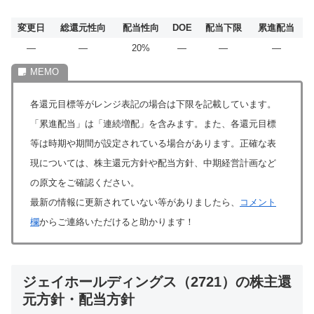
変更日
総還元性向
配当性向
DOE
配当下限
累進配当
―
―
20%
―
―
―
各還元目標等がレンジ表記の場合は下限を記載しています。
「累進配当」は「連続増配」を含みます。また、各還元目標
等は時期や期間が設定されている場合があります。正確な表
現については、株主還元方針や配当方針、中期経営計画など
の原文をご確認ください。
最新の情報に更新されていない等がありましたら、
コメント
欄
からご連絡いただけると助かります！
ジェイホールディングス（2721）の株主還
元方針・配当方針