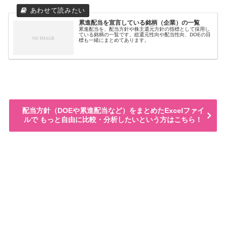
累進配当を宣言している銘柄（企業）の一覧
累進配当を、配当方針や株主還元方針の指標として採用し
ている銘柄の一覧です。総還元性向や配当性向、DOEの目
標も一緒にまとめてあります。
配当方針（DOEや累進配当など）をまとめたExcelファイ
ルで もっと自由に比較・分析したいという方はこちら！