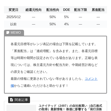
変更日
総還元性向
配当性向
DOE
配当下限
累進配当
2025/5/12
―
50%
5%
―
―
以前
―
50%
4%
―
―
各還元目標等がレンジ表記の場合は下限を記載しています。
「累進配当」は「連続増配」を含みます。また、各還元目標
等は時期や期間が設定されている場合があります。正確な表
現については、株主還元方針や配当方針、中期経営計画など
の原文をご確認ください。
最新の情報に更新されていない等がありましたら、
コメント
欄
からご連絡いただけると助かります！
ユナイテッド（2497）の自社株買い（自己株式
の取得）最新情報！ 株価に影響する「発行済株