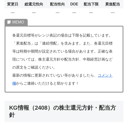
変更日
総還元性向
配当性向
DOE
配当下限
累進配当
―
―
―
―
―
―
各還元目標等がレンジ表記の場合は下限を記載しています。
「累進配当」は「連続増配」を含みます。また、各還元目標
等は時期や期間が設定されている場合があります。正確な表
現については、株主還元方針や配当方針、中期経営計画など
の原文をご確認ください。
最新の情報に更新されていない等がありましたら、
コメント
欄
からご連絡いただけると助かります！
KG情報（2408）の株主還元方針・配当方
針