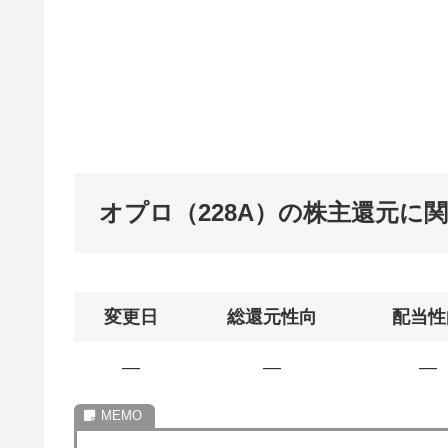
オプロ（228A）の株主還元に
変更日
総還元性向
配当性
―
―
―