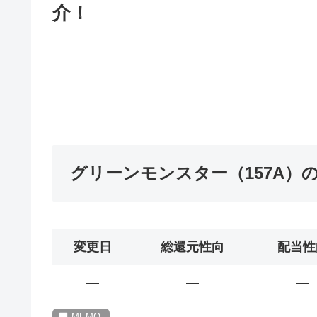
介！
グリーンモンスター（157A）
変更日
総還元性向
配当性
―
―
―