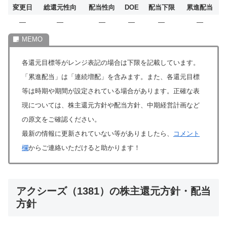
変更日
総還元性向
配当性向
DOE
配当下限
累進配当
―
―
―
―
―
―
各還元目標等がレンジ表記の場合は下限を記載しています。
「累進配当」は「連続増配」を含みます。また、各還元目標
等は時期や期間が設定されている場合があります。正確な表
現については、株主還元方針や配当方針、中期経営計画など
の原文をご確認ください。
最新の情報に更新されていない等がありましたら、
コメント
欄
からご連絡いただけると助かります！
アクシーズ（1381）の株主還元方針・配当
方針