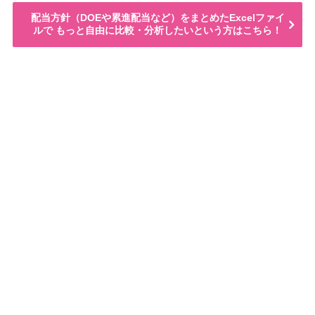
配当方針（DOEや累進配当など）をまとめたExcelファイ
ルで もっと自由に比較・分析したいという方はこちら！