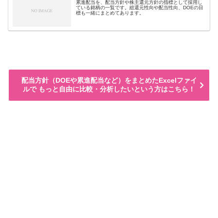
累進配当を、配当方針や株主還元方針の指標として採用し
ている銘柄の一覧です。総還元性向や配当性向、DOEの目
標も一緒にまとめてあります。
配当方針（DOEや累進配当など）をまとめたExcelファイ
ルで もっと自由に比較・分析したいという方はこちら！