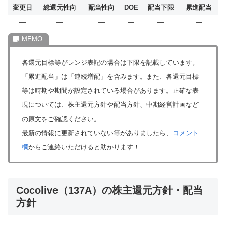
変更日
総還元性向
配当性向
DOE
配当下限
累進配当
―
―
―
―
―
―
各還元目標等がレンジ表記の場合は下限を記載しています。
「累進配当」は「連続増配」を含みます。また、各還元目標
等は時期や期間が設定されている場合があります。正確な表
現については、株主還元方針や配当方針、中期経営計画など
の原文をご確認ください。
最新の情報に更新されていない等がありましたら、
コメント
欄
からご連絡いただけると助かります！
Cocolive（137A）の株主還元方針・配当
方針