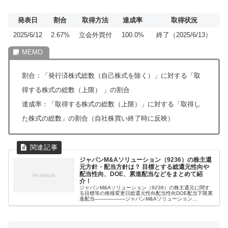
発表日
割合
取得方法
達成率
取得状況
2025/6/12
2.67%
立会外買付
100.0%
終了（2025/6/13）
割合：「発行済株式総数（自己株式を除く）」に対する「取
得する株式の総数（上限） 」の割合
達成率：「取得する株式の総数（上限）」に対する「取得し
た株式の総数」の割合（自社株買い終了時に反映）
ジャパンM&Aソリューション（9236）の株主還
元方針・配当方針は？ 目標とする総還元性向や
配当性向、DOE、累進配当などをまとめて紹
介！
ジャパンM&Aソリューション（9236）の株主還元に関す
る目標等の推移変更日総還元性向配当性向DOE配当下限累
進配当――――――ジャパンM&Aソリューション
（9236）の株主還元方針・配当方針【最新版】2025年7月
19日 時点当社は、財務...