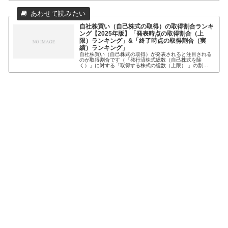
自社株買い（自己株式の取得）の取得割合ランキ
ング【2025年版】「発表時点の取得割合（上
限）ランキング」&「終了時点の取得割合（実
績）ランキング」
自社株買い（自己株式の取得）が発表されると注目される
のが取得割合です（「発行済株式総数（自己株式を除
く）」に対する「取得する株式の総数（上限） 」の割
合）。なぜなら、一般的に取得割合が高いほど、株価への
影響が大きいとされているからです。そこ...