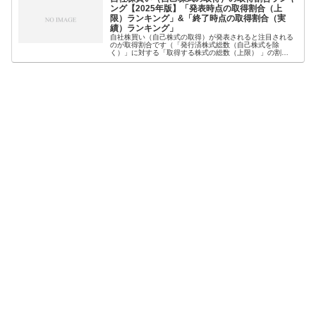
ング【2025年版】「発表時点の取得割合（上
限）ランキング」&「終了時点の取得割合（実
績）ランキング」
自社株買い（自己株式の取得）が発表されると注目される
のが取得割合です（「発行済株式総数（自己株式を除
く）」に対する「取得する株式の総数（上限） 」の割
合）。なぜなら、一般的に取得割合が高いほど、株価への
影響が大きいとされているからです。そこ...