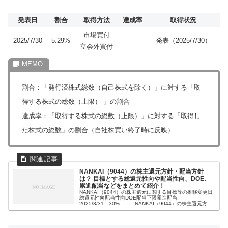
発表日
割合
取得方法
達成率
取得状況
市場買付
2025/7/30
5.29%
―
発表（2025/7/30）
立会外買付
割合：「発行済株式総数（自己株式を除く）」に対する「取
得する株式の総数（上限） 」の割合
達成率：「取得する株式の総数（上限）」に対する「取得し
た株式の総数」の割合（自社株買い終了時に反映）
NANKAI（9044）の株主還元方針・配当方針
は？ 目標とする総還元性向や配当性向、DOE、
累進配当などをまとめて紹介！
NANKAI（9044）の株主還元に関する目標等の推移変更日
総還元性向配当性向DOE配当下限累進配当
2025/3/31―30%―――NANKAI（9044）の株主還元方
針・配当方針【最新版】2025年3月31日 発表本中計におけ
る株主還元方...