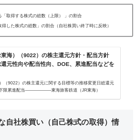
る「取得する株式の総数（上限） 」の割合
取得した株式の総数」の割合（自社株買い終了時に反映）
R東海）（9022）の株主還元方針・配当方針
総還元性向や配当性向、DOE、累進配当などを
）（9022）の株主還元に関する目標等の推移変更日総還元
当下限累進配当――――――東海旅客鉄道（JR東海）
方針・配当方針【最新版】2025年6月6日 時点当社は、社会
細な自社株買い（自己株式の取得）情