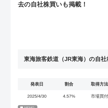
去の自社株買いも掲載！
東海旅客鉄道（JR東海）の自
発表日
割合
取得方
2025/4/30
4.57%
市場買