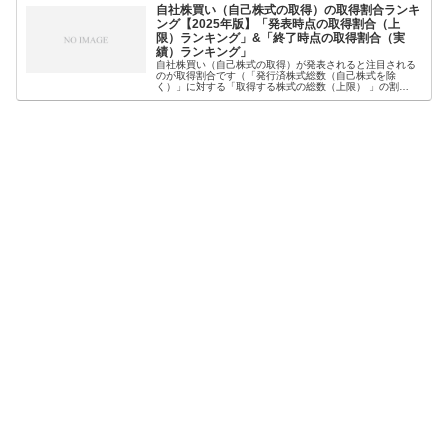
自社株買い（自己株式の取得）の取得割合ランキ
ング【2025年版】「発表時点の取得割合（上
限）ランキング」&「終了時点の取得割合（実
績）ランキング」
自社株買い（自己株式の取得）が発表されると注目される
のが取得割合です（「発行済株式総数（自己株式を除
く）」に対する「取得する株式の総数（上限） 」の割
合）。なぜなら、一般的に取得割合が高いほど、株価への
影響が大きいとされているからです。そこ...