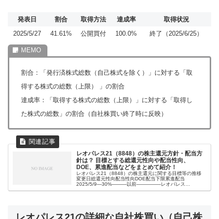
発表日
割合
取得方法
達成率
取得状況
2025/5/27
41.61%
公開買付
100.0%
終了（2025/6/25）
割合：「発行済株式総数（自己株式を除く）」に対する「取
得する株式の総数（上限） 」の割合
達成率：「取得する株式の総数（上限）」に対する「取得し
た株式の総数」の割合（自社株買い終了時に反映）
レオパレス21（8848）の株主還元方針・配当方
針は？ 目標とする総還元性向や配当性向、
DOE、累進配当などをまとめて紹介！
レオパレス21（8848）の株主還元に関する目標等の推移
変更日総還元性向配当性向DOE配当下限累進配当
2025/5/9―30%―――以前―――――レオパレス
21（8848）の株主還元方針・配当方針【最新版】2025年
5月9日 発表業績動向・...
レオパレス21の詳細な自社株買い（自己株