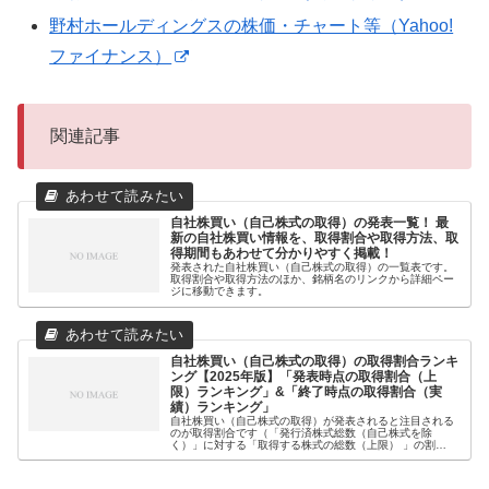
野村ホールディングスの株価・チャート等（Yahoo!
ファイナンス）
関連記事
自社株買い（自己株式の取得）の発表一覧！ 最
新の自社株買い情報を、取得割合や取得方法、取
得期間もあわせて分かりやすく掲載！
発表された自社株買い（自己株式の取得）の一覧表です。
取得割合や取得方法のほか、銘柄名のリンクから詳細ペー
ジに移動できます。
自社株買い（自己株式の取得）の取得割合ランキ
ング【2025年版】「発表時点の取得割合（上
限）ランキング」&「終了時点の取得割合（実
績）ランキング」
自社株買い（自己株式の取得）が発表されると注目される
のが取得割合です（「発行済株式総数（自己株式を除
く）」に対する「取得する株式の総数（上限） 」の割
合）。なぜなら、一般的に取得割合が高いほど、株価への
影響が大きいとされているからです。そこ...