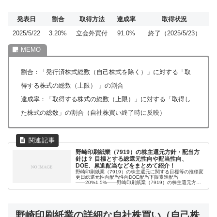
発表日
割合
取得方法
達成率
取得状況
2025/5/22
3.20%
立会外買付
91.0%
終了（2025/5/23）
割合：「発行済株式総数（自己株式を除く）」に対する「取
得する株式の総数（上限） 」の割合
達成率：「取得する株式の総数（上限）」に対する「取得し
た株式の総数」の割合（自社株買い終了時に反映）
野崎印刷紙業（7919）の株主還元方針・配当方
針は？ 目標とする総還元性向や配当性向、
DOE、累進配当などをまとめて紹介！
野崎印刷紙業（7919）の株主還元に関する目標等の推移変
更日総還元性向配当性向DOE配当下限累進配当
――20%1.5%――野崎印刷紙業（7919）の株主還元方
針・配当方針【最新版】2025年6月25日 時点 安定的な配
当を継続して行うととも...
野崎印刷紙業の詳細な自社株買い（自己株