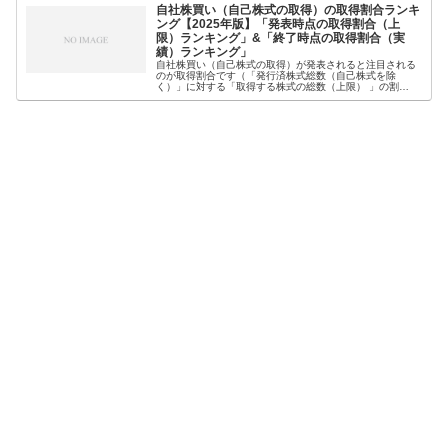
自社株買い（自己株式の取得）の取得割合ランキ
ング【2025年版】「発表時点の取得割合（上
限）ランキング」&「終了時点の取得割合（実
績）ランキング」
自社株買い（自己株式の取得）が発表されると注目される
のが取得割合です（「発行済株式総数（自己株式を除
く）」に対する「取得する株式の総数（上限） 」の割
合）。なぜなら、一般的に取得割合が高いほど、株価への
影響が大きいとされているからです。そこ...