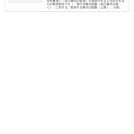
自社株買い（自己株式の取得）が発表されると注目される
のが取得割合です（「発行済株式総数（自己株式を除
く）」に対する「取得する株式の総数（上限） 」の割
合）。なぜなら、一般的に取得割合が高いほど、株価への
影響が大きいとされているからです。そこ...