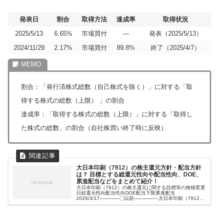
発表日
割合
取得方法
達成率
取得状況
2025/5/13
6.65%
市場買付
―
発表（2025/5/13）
2024/11/29
2.17%
市場買付
89.8%
終了（2025/4/7）
割合：「発行済株式総数（自己株式を除く）」に対する「取
得する株式の総数（上限） 」の割合
達成率：「取得する株式の総数（上限）」に対する「取得し
た株式の総数」の割合（自社株買い終了時に反映）
大日本印刷（7912）の株主還元方針・配当方針
は？ 目標とする総還元性向や配当性向、DOE、
累進配当などをまとめて紹介！
大日本印刷（7912）の株主還元に関する目標等の推移変更
日総還元性向配当性向DOE配当下限累進配当
2026/3/17――――〇以前―――――大日本印刷（7912）
の株主還元方針・配当方針【最新版】2026年3月17日 発表
利益成長に応じた累...