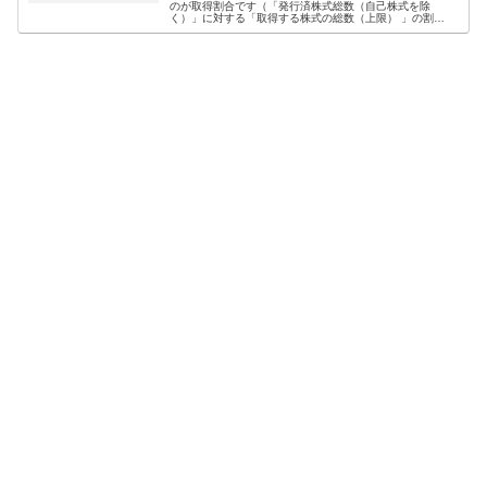
のが取得割合です（「発行済株式総数（自己株式を除
く）」に対する「取得する株式の総数（上限） 」の割
合）。なぜなら、一般的に取得割合が高いほど、株価への
影響が大きいとされているからです。そこ...