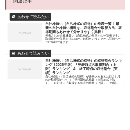
関連記事
自社株買い（自己株式の取得）の発表一覧！ 最
新の自社株買い情報を、取得割合や取得方法、取
得期間もあわせて分かりやすく掲載！
発表された自社株買い（自己株式の取得）の一覧表です。
取得割合や取得方法のほか、銘柄名のリンクから詳細ペー
ジに移動できます。
自社株買い（自己株式の取得）の取得割合ランキ
ング【2025年版】「発表時点の取得割合（上
限）ランキング」&「終了時点の取得割合（実
績）ランキング」
自社株買い（自己株式の取得）が発表されると注目される
のが取得割合です（「発行済株式総数（自己株式を除
く）」に対する「取得する株式の総数（上限） 」の割
合）。なぜなら、一般的に取得割合が高いほど、株価への
影響が大きいとされているからです。そこ...