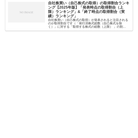
自社株買い（自己株式の取得）の取得割合ランキ
ング【2025年版】「発表時点の取得割合（上
限）ランキング」&「終了時点の取得割合（実
績）ランキング」
自社株買い（自己株式の取得）が発表されると注目される
のが取得割合です（「発行済株式総数（自己株式を除
く）」に対する「取得する株式の総数（上限） 」の割
合）。なぜなら、一般的に取得割合が高いほど、株価への
影響が大きいとされているからです。そこ...