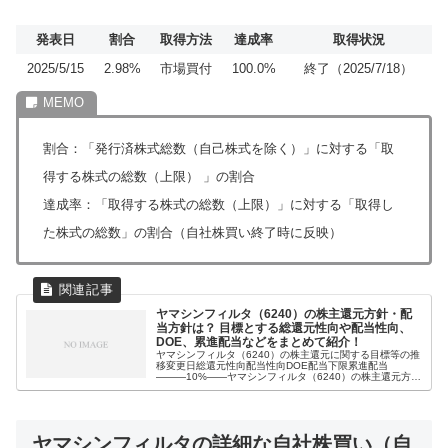
発表日
割合
取得方法
達成率
取得状況
2025/5/15
2.98%
市場買付
100.0%
終了（2025/7/18）
割合：「発行済株式総数（自己株式を除く）」に対する「取
得する株式の総数（上限） 」の割合
達成率：「取得する株式の総数（上限）」に対する「取得し
た株式の総数」の割合（自社株買い終了時に反映）
ヤマシンフィルタ（6240）の株主還元方針・配
当方針は？ 目標とする総還元性向や配当性向、
DOE、累進配当などをまとめて紹介！
ヤマシンフィルタ（6240）の株主還元に関する目標等の推
移変更日総還元性向配当性向DOE配当下限累進配当
―――10%――ヤマシンフィルタ（6240）の株主還元方
針・配当方針【最新版】2025年4月9日 時点資本政策を抜
本的に見直し高い株主還...
ヤマシンフィルタの詳細な自社株買い（自