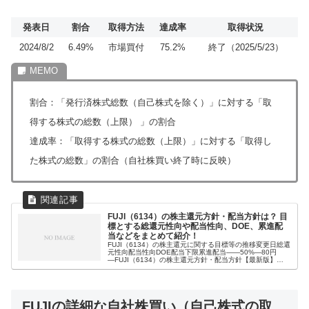
発表日
割合
取得方法
達成率
取得状況
2024/8/2
6.49%
市場買付
75.2%
終了（2025/5/23）
割合：「発行済株式総数（自己株式を除く）」に対する「取
得する株式の総数（上限） 」の割合
達成率：「取得する株式の総数（上限）」に対する「取得し
た株式の総数」の割合（自社株買い終了時に反映）
FUJI（6134）の株主還元方針・配当方針は？ 目
標とする総還元性向や配当性向、DOE、累進配
当などをまとめて紹介！
FUJI（6134）の株主還元に関する目標等の推移変更日総還
元性向配当性向DOE配当下限累進配当――50%―80円
―FUJI（6134）の株主還元方針・配当方針【最新版】
2025年4月7日 時点2024年度から2026年度の中期経営計
画期間...
FUJIの詳細な自社株買い（自己株式の取