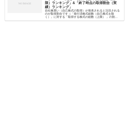
限）ランキング」&「終了時点の取得割合（実
績）ランキング」
自社株買い（自己株式の取得）が発表されると注目される
のが取得割合です（「発行済株式総数（自己株式を除
く）」に対する「取得する株式の総数（上限） 」の割
合）。なぜなら、一般的に取得割合が高いほど、株価への
影響が大きいとされているからです。そこ...