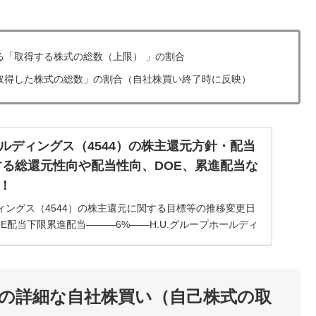
る「取得する株式の総数（上限） 」の割合
取得した株式の総数」の割合（自社株買い終了時に反映）
ールディングス（4544）の株主還元方針・配当
する総還元性向や配当性向、DOE、累進配当な
！
ディングス（4544）の株主還元に関する目標等の推移変更日
E配当下限累進配当―――6%――H.U.グループホールディ
還元方針・配当方針【最新版】2025年3月17日 時点当...
スの詳細な自社株買い（自己株式の取