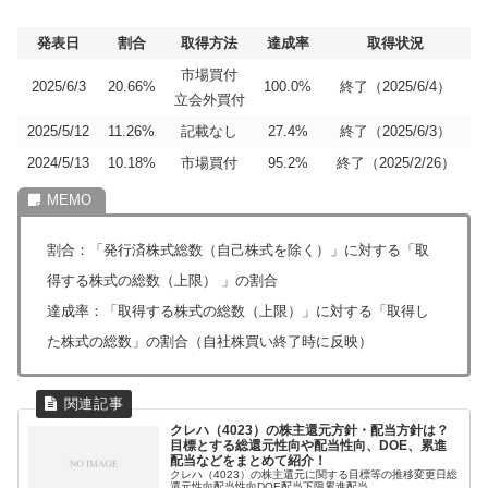
発表日
割合
取得方法
達成率
取得状況
市場買付
2025/6/3
20.66%
100.0%
終了（2025/6/4）
立会外買付
2025/5/12
11.26%
記載なし
27.4%
終了（2025/6/3）
2024/5/13
10.18%
市場買付
95.2%
終了（2025/2/26）
割合：「発行済株式総数（自己株式を除く）」に対する「取
得する株式の総数（上限） 」の割合
達成率：「取得する株式の総数（上限）」に対する「取得し
た株式の総数」の割合（自社株買い終了時に反映）
クレハ（4023）の株主還元方針・配当方針は？
目標とする総還元性向や配当性向、DOE、累進
配当などをまとめて紹介！
クレハ（4023）の株主還元に関する目標等の推移変更日総
還元性向配当性向DOE配当下限累進配当