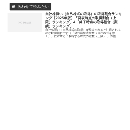
自社株買い（自己株式の取得）の取得割合ランキ
ング【2025年版】「発表時点の取得割合（上
限）ランキング」&「終了時点の取得割合（実
績）ランキング」
自社株買い（自己株式の取得）が発表されると注目される
のが取得割合です（「発行済株式総数（自己株式を除
く）」に対する「取得する株式の総数（上限） 」の割
合）。なぜなら、一般的に取得割合が高いほど、株価への
影響が大きいとされているからです。そこ...