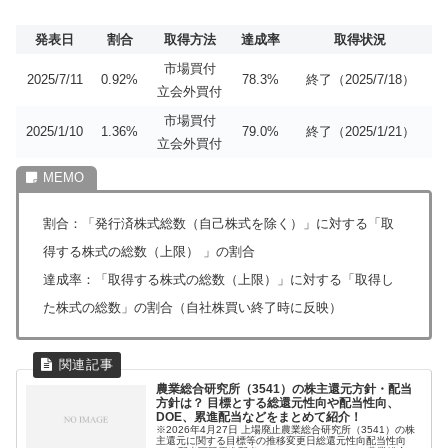
発表日
割合
取得方法
達成率
取得状況
市場買付
2025/7/11
0.92%
78.3%
終了（2025/7/18）
立会外買付
市場買付
2025/1/10
1.36%
79.0%
終了（2025/1/21）
立会外買付
割合：「発行済株式総数（自己株式を除く）」に対する「取
得する株式の総数（上限） 」の割合
達成率：「取得する株式の総数（上限）」に対する「取得し
た株式の総数」の割合（自社株買い終了時に反映）
農業総合研究所（3541）の株主還元方針・配当
方針は？ 目標とする総還元性向や配当性向、
DOE、累進配当などをまとめて紹介！
※2026年4月27日 上場廃止農業総合研究所（3541）の株
主還元に関する目標等の推移変更日総還元性向配当性向