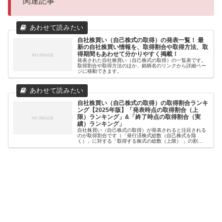
関連記事
自社株買い（自己株式の取得）の発表一覧！ 最
新の自社株買い情報を、取得割合や取得方法、取
得期間もあわせて分かりやすく掲載！
発表された自社株買い（自己株式の取得）の一覧表です。
取得割合や取得方法のほか、銘柄名のリンクから詳細ペー
ジに移動できます。
自社株買い（自己株式の取得）の取得割合ランキ
ング【2025年版】「発表時点の取得割合（上
限）ランキング」&「終了時点の取得割合（実
績）ランキング」
自社株買い（自己株式の取得）が発表されると注目される
のが取得割合です（「発行済株式総数（自己株式を除
く）」に対する「取得する株式の総数（上限） 」の割
合）。なぜなら、一般的に取得割合が高いほど、株価への
影響が大きいとされているからです。そこ...