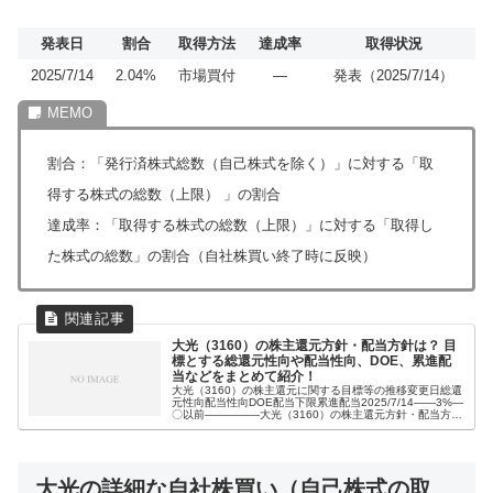
発表日
割合
取得方法
達成率
取得状況
2025/7/14
2.04%
市場買付
―
発表（2025/7/14）
割合：「発行済株式総数（自己株式を除く）」に対する「取
得する株式の総数（上限） 」の割合
達成率：「取得する株式の総数（上限）」に対する「取得し
た株式の総数」の割合（自社株買い終了時に反映）
大光（3160）の株主還元方針・配当方針は？ 目
標とする総還元性向や配当性向、DOE、累進配
当などをまとめて紹介！
大光（3160）の株主還元に関する目標等の推移変更日総還
元性向配当性向DOE配当下限累進配当2025/7/14――3%―
〇以前―――――大光（3160）の株主還元方針・配当方針
【最新版】2025年7月14日 発表当社は、株主の皆様への利
益還...
大光の詳細な自社株買い（自己株式の取