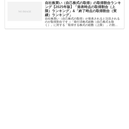
自社株買い（自己株式の取得）の取得割合ランキ
ング【2025年版】「発表時点の取得割合（上
限）ランキング」&「終了時点の取得割合（実
績）ランキング」
自社株買い（自己株式の取得）が発表されると注目される
のが取得割合です（「発行済株式総数（自己株式を除
く）」に対する「取得する株式の総数（上限） 」の割
合）。なぜなら、一般的に取得割合が高いほど、株価への
影響が大きいとされているからです。そこ...