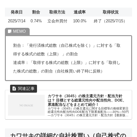
発表日
割合
取得方法
達成率
取得状況
2025/7/14
0.74%
立会外買付
100.0%
終了（2025/7/15）
割合：「発行済株式総数（自己株式を除く）」に対する「取
得する株式の総数（上限） 」の割合
達成率：「取得する株式の総数（上限）」に対する「取得し
た株式の総数」の割合（自社株買い終了時に反映）
カワサキ（3045）の株主還元方針・配当方針
は？ 目標とする総還元性向や配当性向、DOE、
累進配当などをまとめて紹介！
カワサキ（3045）の株主還元に関する目標等の推移変更日
総還元性向配当性向DOE配当下限累進配当――30%―50円
―カワサキ（3045）の株主還元方針・配当方針【最新版】
2025年2月19日 時点当社は株主への継続的な利益の還元を
最重要政策...
カワサキの詳細な自社株買い（自己株式の