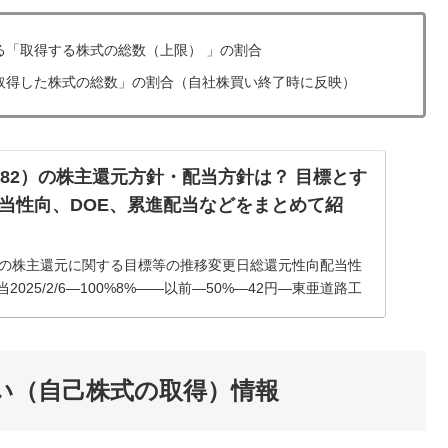
る「取得する株式の総数（上限） 」の割合
取得した株式の総数」の割合（自社株買い終了時に反映）
882）の株主還元方針・配当方針は？ 目標とす
当性向、DOE、累進配当などをまとめて紹
2）の株主還元に関する目標等の推移変更日総還元性向配当性
2025/2/6―100%8%――以前―50%―42円―東亜道路工
方針・配当方針【最新版】2025年2月6日 発表配...
い（自己株式の取得）情報