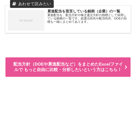
累進配当を宣言している銘柄（企業）の一覧
累進配当を、配当方針や株主還元方針の指標として採用し
ている銘柄の一覧です。総還元性向や配当性向、DOEの目
標も一緒にまとめてあります。
配当方針（DOEや累進配当など）をまとめたExcelファイ
ルで もっと自由に比較・分析したいという方はこちら！