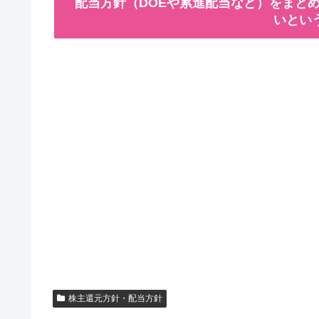
配当方針（DOEや累進配当など）をまとめ
いとい
株主還元方針・配当方針