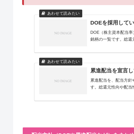
DOEを採用して
DOE（株主資本配当
銘柄の一覧です。総還
累進配当を宣言し
累進配当を、配当方針
す。総還元性向や配当