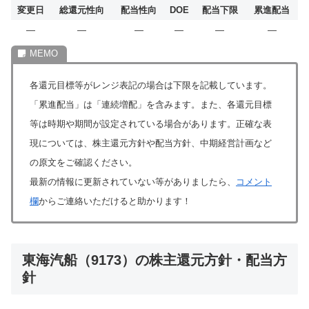
変更日
総還元性向
配当性向
DOE
配当下限
累進配当
―
―
―
―
―
―
各還元目標等がレンジ表記の場合は下限を記載しています。
「累進配当」は「連続増配」を含みます。また、各還元目標
等は時期や期間が設定されている場合があります。正確な表
現については、株主還元方針や配当方針、中期経営計画など
の原文をご確認ください。
最新の情報に更新されていない等がありましたら、
コメント
欄
からご連絡いただけると助かります！
東海汽船（9173）の株主還元方針・配当方
針