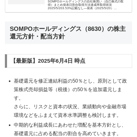
SOMPOホールディングスの自社株買い（自己株式の取
得）まとめ発表日割合取得方法達成率取得状況
2025/5/203.53%記載なし―発表（2025/5/20）
2024/11/197.44%市場買付49.7%終了（2025/5/19）
SOMP...
SOMPOホールディングス（8630）の株主
還元方針・配当方針
【最新版】2025年6月4日 時点
基礎還元を修正連結利益の50％とし、原則として政
策株式売却損益等（税後）の50％を追加還元しま
す。
さらに、リスクと資本の状況、業績動向や金融市場
環境などをふまえて資本水準調整も検討します。
中期的な利益成長にあわせた増配を基本方針とし、
基礎還元に占める配当の割合を高めていきます。