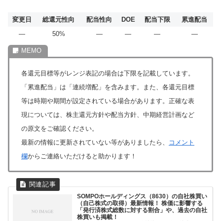
変更日
総還元性向
配当性向
DOE
配当下限
累進配当
―
50%
―
―
―
―
各還元目標等がレンジ表記の場合は下限を記載しています。
「累進配当」は「連続増配」を含みます。また、各還元目標
等は時期や期間が設定されている場合があります。正確な表
現については、株主還元方針や配当方針、中期経営計画など
の原文をご確認ください。
最新の情報に更新されていない等がありましたら、
コメント
欄
からご連絡いただけると助かります！
SOMPOホールディングス（8630）の自社株買い
（自己株式の取得）最新情報！ 株価に影響する
「発行済株式総数に対する割合」や、過去の自社
株買いも掲載！